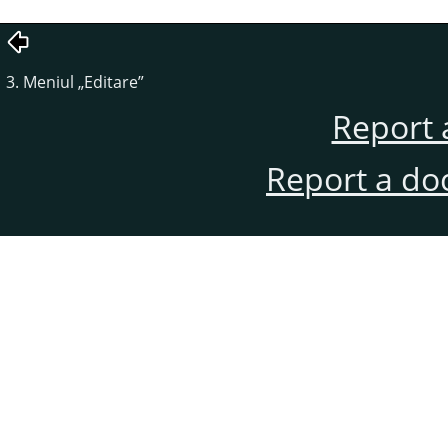
3. Meniul
„
Editare
”
Report 
Report a do