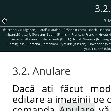
3.2
3. 
български (Bulgarian)
Català (Catalan)
Čeština (Czech)
Dansk (Danish)
(Spanish)
پارسی (Persian)
Suomi (Finnish)
Français (French)
Hrvatski
Lietuvis (Lithuanian)
Nederlands (Dutch)
Norsk Nynorsk (Norwegi
Portuguese)
Română (Romanian)
Pусский (Russian)
Slovenčina (Slo
український (Ukra
3.2. Anulare
Dacă ați făcut mod
editare a imaginii pe c
comanda
Anulare
vă 