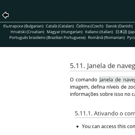
български (Bulgarian)
Català (Catalan)
Čeština (Czech)
Dansk (Danish)
Hrvatski (Croatian)
Magyar (Hungarian)
Italiano (Italian)
日本語 (Jap
Português brasileiro (Brazilian Portuguese)
Română (Romanian)
Pусс
5.11. Janela de nave
O comando
Janela de nave
imagem, defina níveis de zo
informações sobre isso no c
5.11.1. Ativando o c
You can access this 