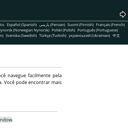
nto
Español (Spanish)
پارسی (Persian)
Suomi (Finnish)
Français (French)
ynorsk (Norwegian Nynorsk)
Polski (Polish)
Português (Portuguese)
n)
Svenska (Swedish)
Türkçe (Turkish)
український (Ukrainian)
中文
ocê navegue facilmente pela
la. Você pode encontrar mais
indow
.