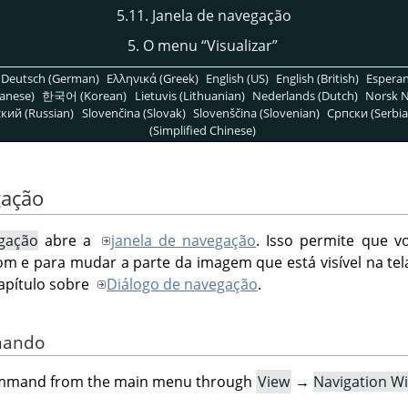
5.11. Janela de navegação
5. O menu
“
Visualizar
”
Deutsch (German)
Ελληνικά (Greek)
English (US)
English (British)
Espera
anese)
한국어 (Korean)
Lietuvis (Lithuanian)
Nederlands (Dutch)
Norsk N
кий (Russian)
Slovenčina (Slovak)
Slovenščina (Slovenian)
Српски (Serbia
(Simplified Chinese)
gação
gação
abre a
janela de navegação
. Isso permite que v
om e para mudar a parte da imagem que está visível na te
apítulo sobre
Diálogo de navegação
.
omando
command from the main menu through
View
→
Navigation W