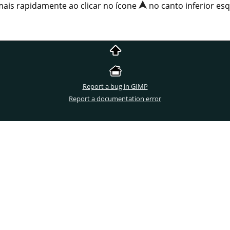
ais rapidamente ao clicar no ícone
no canto inferior es
Report a bug in GIMP
Report a documentation error