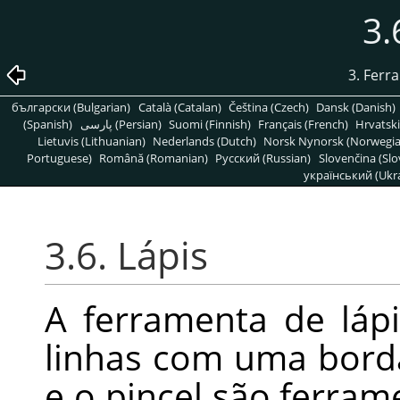
3.
3. Ferr
български (Bulgarian)
Català (Catalan)
Čeština (Czech)
Dansk (Danish)
(Spanish)
پارسی (Persian)
Suomi (Finnish)
Français (French)
Hrvatski
Lietuvis (Lithuanian)
Nederlands (Dutch)
Norsk Nynorsk (Norwegi
Portuguese)
Română (Romanian)
Pусский (Russian)
Slovenčina (Slo
український (Ukra
3.6. Lápis
A ferramenta de láp
linhas com uma borda
e o pincel são ferrame