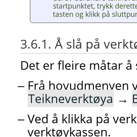
startpunktet, trykk deret
tasten og klikk på sluttpu
3.6.1. Å slå på verkt
Det er fleire måtar å
Frå hovudmenyen 
Teikneverktøya
→
Ved å klikka på ve
verktøykassen.