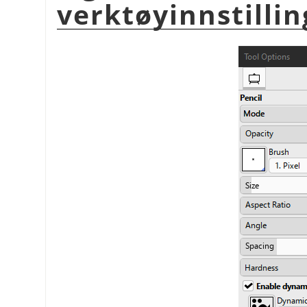
verktøyinnstilli