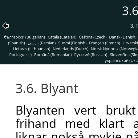
3.6
3. 
български (Bulgarian)
Català (Catalan)
Čeština (Czech)
Dansk (Danish)
(Spanish)
پارسی (Persian)
Suomi (Finnish)
Français (French)
Hrvatski
Lietuvis (Lithuanian)
Nederlands (Dutch)
Norsk Nynorsk (Norwegi
Portuguese)
Română (Romanian)
Pусский (Russian)
Slovenčina (Slo
український (Ukra
3.6. Blyant
Blyanten vert bruk
frihand med klart a
liknar nokså mykje p