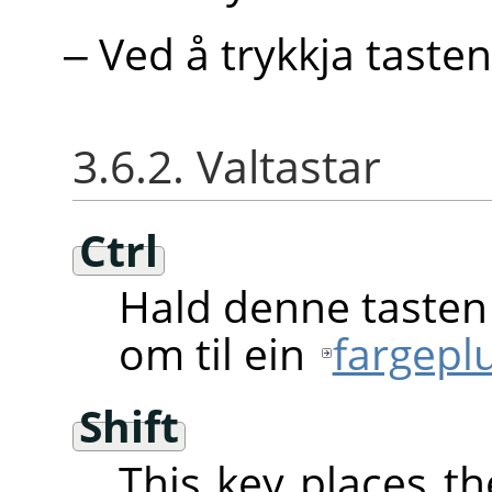
Ved å trykkja taste
3.6.2. Valtastar
Ctrl
Hald denne tasten 
om til ein
fargepl
Shift
This key places th