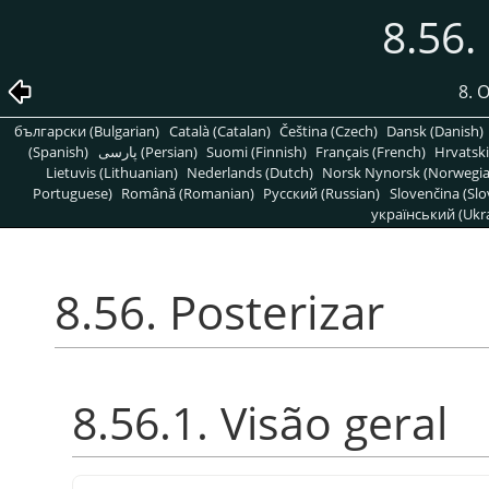
8.56.
8. 
български (Bulgarian)
Català (Catalan)
Čeština (Czech)
Dansk (Danish)
(Spanish)
پارسی (Persian)
Suomi (Finnish)
Français (French)
Hrvatski
Lietuvis (Lithuanian)
Nederlands (Dutch)
Norsk Nynorsk (Norwegi
Portuguese)
Română (Romanian)
Pусский (Russian)
Slovenčina (Slo
український (Ukra
8.56. Posterizar
8.56.1. Visão geral