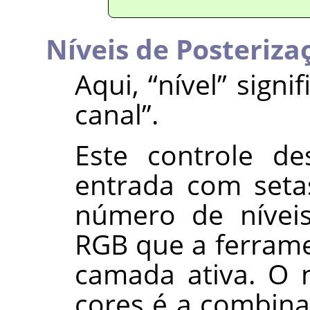
Níveis de Posteriza
Aqui,
“
nível
”
signif
canal
”
.
Este controle de
entrada com seta
número de níveis
RGB que a ferrame
camada ativa. O 
cores é a combinaç