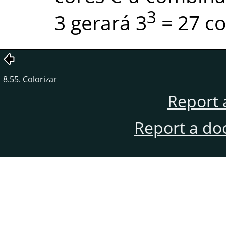
3
3 gerará 3
= 27 co
8.55. Colorizar
Report 
Report a do