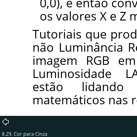
0,0), e então con
os valores X e Z
Tutoriais que pro
não Luminância R
imagem RGB em 
Luminosidade LA
estão lidando
matemáticos nas r
8.29. Cor para Cinza