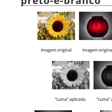
preto-e-branco
Imagem original
Imagem origina
“
Luma
”
aplicada.
“
Luma
”
a