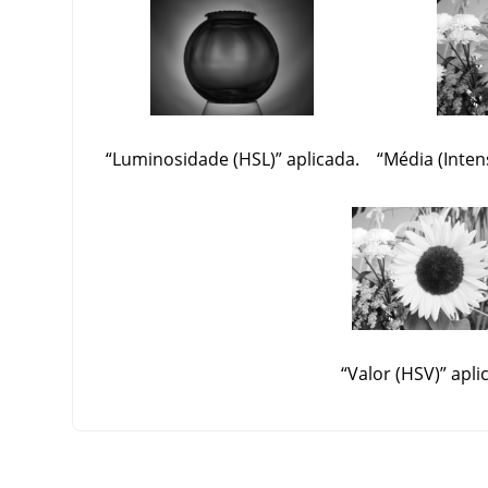
“
Luminosidade (HSL)
”
aplicada.
“
Média (Inten
“
Valor (HSV)
”
apli