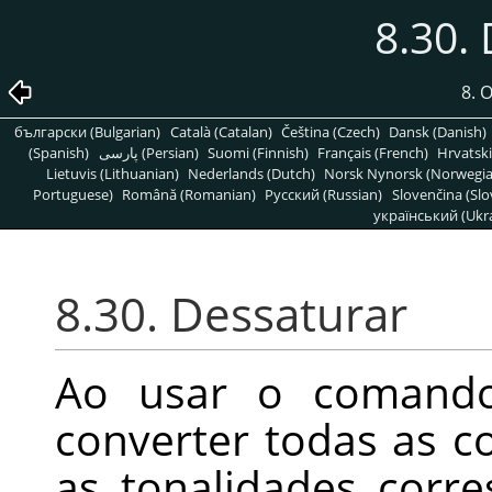
8.30.
8. 
български (Bulgarian)
Català (Catalan)
Čeština (Czech)
Dansk (Danish)
(Spanish)
پارسی (Persian)
Suomi (Finnish)
Français (French)
Hrvatski
Lietuvis (Lithuanian)
Nederlands (Dutch)
Norsk Nynorsk (Norwegi
Portuguese)
Română (Romanian)
Pусский (Russian)
Slovenčina (Slo
український (Ukra
8.30. Dessaturar
Ao usar o coman
converter todas as c
as tonalidades corre