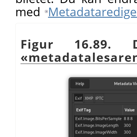
med
Metadataredige
Figur 16.89. D
«metadatalesare