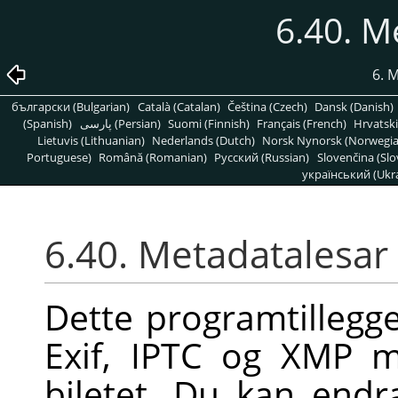
6.40. M
6. 
български (Bulgarian)
Català (Catalan)
Čeština (Czech)
Dansk (Danish)
(Spanish)
پارسی (Persian)
Suomi (Finnish)
Français (French)
Hrvatski
Lietuvis (Lithuanian)
Nederlands (Dutch)
Norsk Nynorsk (Norwegi
Portuguese)
Română (Romanian)
Pусский (Russian)
Slovenčina (Slo
український (Ukra
6.40. Metadatalesar
Dette programtillegget
Exif, IPTC og XMP m
biletet. Du kan endra