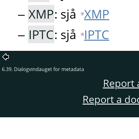
XMP
: sjå
XMP
IPTC
: sjå
IPTC
6.39. Dialogvindauget for metadata
Report 
Report a do