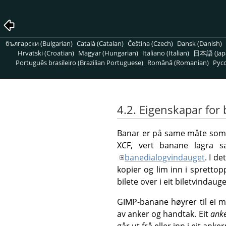
български (Bulgarian)
Català (Catalan)
Čeština (Czech)
Dansk (Danish)
Hrvatski (Croatian)
Magyar (Hungarian)
Italiano (Italian)
日本語 (Jap
Português brasileiro (Brazilian Portuguese)
Română (Romanian)
Pусс
4.2. Eigenskapar for
Banar er på same måte som la
XCF, vert banane lagra s
banedialogvindauget
. I d
kopier og lim inn i sprettop
bilete over i eit biletvindauge
GIMP
-banane høyrer til ei 
av anker og handtak. Eit
ank
går ut frå eller inn i eit an