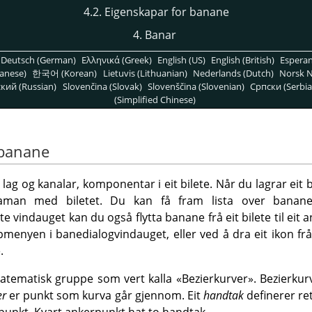
4.2. Eigenskapar for banane
4.
Banar
Deutsch (German)
Ελληνικά (Greek)
English (US)
English (British)
Espera
anese)
한국어 (Korean)
Lietuvis (Lithuanian)
Nederlands (Dutch)
Norsk N
кий (Russian)
Slovenčina (Slovak)
Slovenščina (Slovenian)
Српски (Serbia
(Simplified Chinese)
 banane
g og kanalar, komponentar i eit bilete. Når du lagrar eit b
aman med biletet. Du kan få fram lista over banane
ette vindauget kan du også flytta banane frå eit bilete til ei
pmenyen i banedialogvindauget, eller ved å dra eit ikon fr
.
matematisk gruppe som vert kalla «Bezierkurver». Bezierkur
er
er punkt som kurva går gjennom. Eit
handtak
definerer re
kerpunkt. Kvart ankerpunkt hat to handtak.