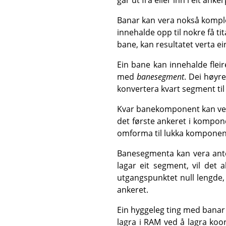
Banar kan vera nokså kompl
innehalde opp til nokre få ti
bane, kan resultatet verta e
Ein bane kan innehalde fleir
med
banesegment
. Dei høyr
konvertera kvart segment til u
Kvar banekomponent kan v
det første ankeret i kompon
omforma til lukka komponenta
Banesegmenta kan vera anten
lagar eit segment, vil det 
utgangspunktet null lengde,
ankeret.
Ein hyggeleg ting med banar er
lagra i RAM ved å lagra koo