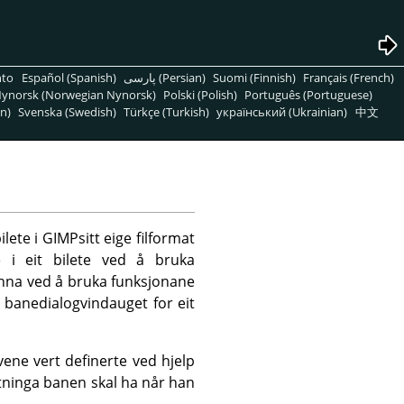
nto
Español (Spanish)
پارسی (Persian)
Suomi (Finnish)
Français (French)
ynorsk (Norwegian Nynorsk)
Polski (Polish)
Português (Portuguese)
n)
Svenska (Swedish)
Türkçe (Turkish)
український (Ukrainian)
中文
ilete i
GIMP
sitt eige filformat
 i eit bilete ved å bruka
t anna ved å bruka funksjonane
å banedialogvindauget for eit
vene vert definerte ved hjelp
tninga banen skal ha når han