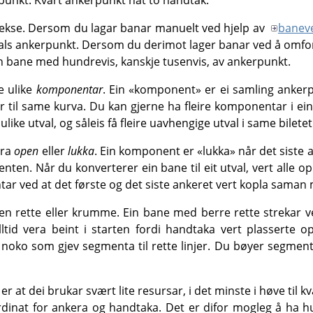
ekse. Dersom du lagar banar manuelt ved hjelp av
banev
tals ankerpunkt. Dersom du derimot lager banar ved å omforma
in bane med hundrevis, kanskje tusenvis, av ankerpunkt.
e ulike
komponentar
. Ein «komponent» er ei samling anke
er til same kurva. Du kan gjerne ha fleire komponentar i ei
like utval, og såleis få fleire uavhengige utval i same biletet
era
open
eller
lukka
. Ein komponent er «lukka» når det sist
enten. Når du konverterer ein bane til eit utval, vert alle
r ved at det første og det siste ankeret vert kopla saman m
 rette eller krumme. Ein bane med berre rette strekar ve
alltid vera beint i starten fordi handtaka vert plasserte 
 noko som gjev segmenta til rette linjer. Du bøyer segment
 at dei brukar svært lite resursar, i det minste i høve til kva
rdinat for ankera og handtaka. Det er difor mogleg å ha hun