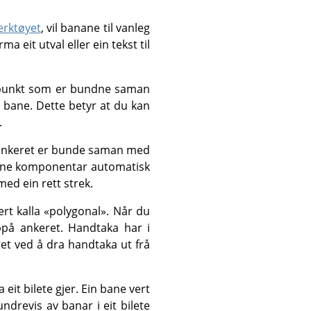
erktøyet
, vil banane til vanleg
 eit utval eller ein tekst til
rpunkt som er bundne saman
n bane. Dette betyr at du kan
.
e ankeret er bunde saman med
 opne komponentar automatisk
ed ein rett strek.
rt kalla «polygonal». Når du
oppå ankeret. Handtaka har i
et ved å dra handtaka ut frå
 eit bilete gjer. Ein bane vert
drevis av banar i eit bilete