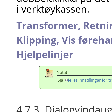
i verktøykassen.
Transformer,
Retni
Klipping,
Vis føreha
Hjelpelinjer
Notat
Sjå
felles innstillingar for
4.7.3. Dialogvindaug