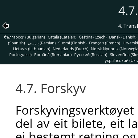
4.7
4. Trans
български (Bulgarian)
Català (Catalan)
Čeština (Czech)
Dansk (Danish)
(Spanish)
پارسی (Persian)
Suomi (Finnish)
Français (French)
Hrvatski
Lietuvis (Lithuanian)
Nederlands (Dutch)
Norsk Nynorsk (Norwegi
Portuguese)
Română (Romanian)
Pусский (Russian)
Slovenčina (Slo
український (Ukra
4.7. Forskyv
Forskyvingsverktøyet 
del av eit bilete, eit l
ei bestemt retning og