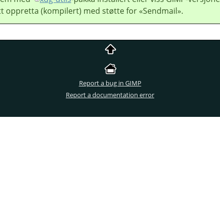
itt oppretta (kompilert) med støtte for «Sendmail».
Report a bug in GIMP
Report a documentation error