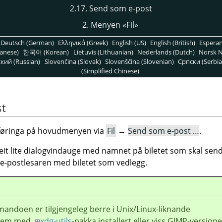
2.17. Send som e-post
2. Menyen «Fil»
Deutsch (German)
Ελληνικά (Greek)
English (US)
English (British)
Espera
anese)
한국어 (Korean)
Lietuvis (Lithuanian)
Nederlands (Dutch)
Norsk N
кий (Russian)
Slovenčina (Slovak)
Slovenščina (Slovenian)
Српски (Serbia
(Simplified Chinese)
st
pføringa på hovudmenyen via
Fil
→
Send som e-post …
.
lite dialogvindauge med namnet på biletet som skal senda
e-postlesaren med biletet som vedlegg.
ndoen er tilgjengeleg berre i Unix/Linux-liknande
stem med
xdg-utils
-pakka installert eller viss
GIMP
-versjon