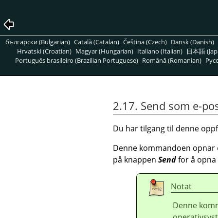
български (Bulgarian)
Català (Catalan)
Čeština (Czech)
Dansk (Danish)
Hrvatski (Croatian)
Magyar (Hungarian)
Italiano (Italian)
日本語 (Jap
Português brasileiro (Brazilian Portuguese)
Română (Romanian)
Pусс
2.17. Send som e-po
Du har tilgang til denne op
Denne kommandoen opnar eit 
på knappen
Send
for å opna 
Notat
Denne komma
operativsy