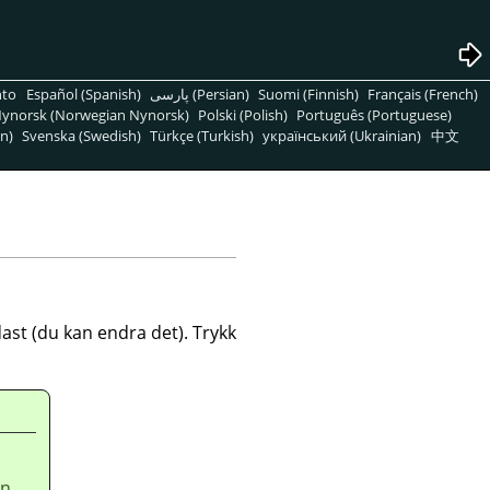
nto
Español (Spanish)
پارسی (Persian)
Suomi (Finnish)
Français (French)
ynorsk (Norwegian Nynorsk)
Polski (Polish)
Português (Portuguese)
n)
Svenska (Swedish)
Türkçe (Turkish)
український (Ukrainian)
中文
st (du kan endra det). Trykk
en