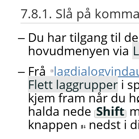
7.8.1. Slå på komm
Du har tilgang til d
hovudmenyen via
Frå
lagdialogvinda
Flett laggrupper
i s
kjem fram når du hø
halda nede
Shift
me
knappen
nedst i 