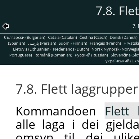
7.8. Fle
7.
български (Bulgarian)
Català (Catalan)
Čeština (Czech)
Dansk (Danish)
(Spanish)
پارسی (Persian)
Suomi (Finnish)
Français (French)
Hrvatski
Lietuvis (Lithuanian)
Nederlands (Dutch)
Norsk Nynorsk (Norwegi
Portuguese)
Română (Romanian)
Pусский (Russian)
Slovenčina (Slo
український (Ukra
7.8. Flett laggrupper
Kommandoen
Flett
alle laga i dei gjel
omsyn til dei ulike