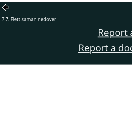
7.7. Flett saman nedover
Report 
Report a do