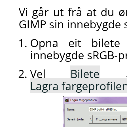
Vi går ut frå at du ø
GIMP sin innebygde s
Opna eit bilet
innebygde sRGB-pro
Vel
Bilete
Lagra fargeprofilen t