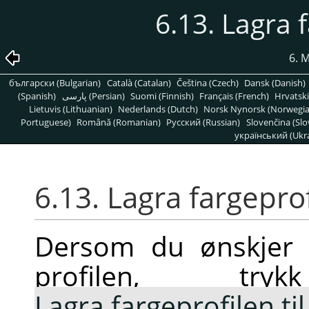
6.13. Lagra f
6. 
български (Bulgarian)
Català (Catalan)
Čeština (Czech)
Dansk (Danish)
(Spanish)
پارسی (Persian)
Suomi (Finnish)
Français (French)
Hrvatski
Lietuvis (Lithuanian)
Nederlands (Dutch)
Norsk Nynorsk (Norwegi
Portuguese)
Română (Romanian)
Pусский (Russian)
Slovenčina (Slo
український (Ukra
6.13. Lagra fargeprofi
Dersom du ønskjer 
profilen, t
Lagra fargeprofilen til