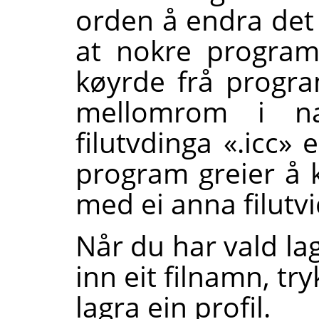
orden å endra det
at nokre program,
køyrde frå progr
mellomrom i n
filutvdinga «.icc» e
program greier å k
med ei anna filutvi
Når du har vald la
inn eit filnamn, t
lagra ein profil.