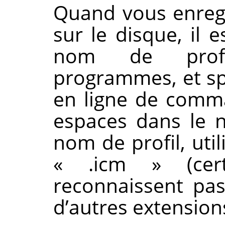
Quand vous enregi
sur le disque, il 
nom de profil
programmes, et spé
en ligne de comma
espaces dans le n
nom de profil, util
«
.icm
»
(cer
reconnaissent pas 
d’autres extensions