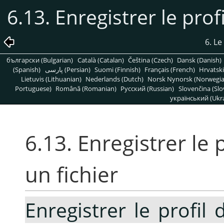
6.13. Enregistrer le prof
6. L
български (Bulgarian)
Català (Catalan)
Čeština (Czech)
Dansk (Danish)
(Spanish)
پارسی (Persian)
Suomi (Finnish)
Français (French)
Hrvatski
Lietuvis (Lithuanian)
Nederlands (Dutch)
Norsk Nynorsk (Norwegi
Portuguese)
Română (Romanian)
Pусский (Russian)
Slovenčina (Slo
український (Ukra
6.13. Enregistrer le 
un fichier
Enregistrer le profil