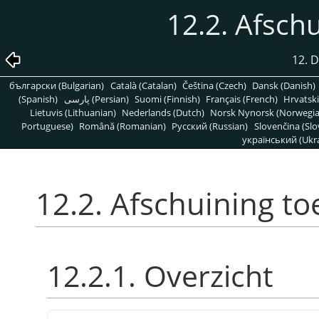
12.2. Afsch
12. D
български (Bulgarian)
Català (Catalan)
Čeština (Czech)
Dansk (Danish)
(Spanish)
پارسی (Persian)
Suomi (Finnish)
Français (French)
Hrvatski
Lietuvis (Lithuanian)
Nederlands (Dutch)
Norsk Nynorsk (Norwegi
Portuguese)
Română (Romanian)
Pусский (Russian)
Slovenčina (Slo
український (Ukra
12.2. Afschuining t
12.2.1. Overzicht