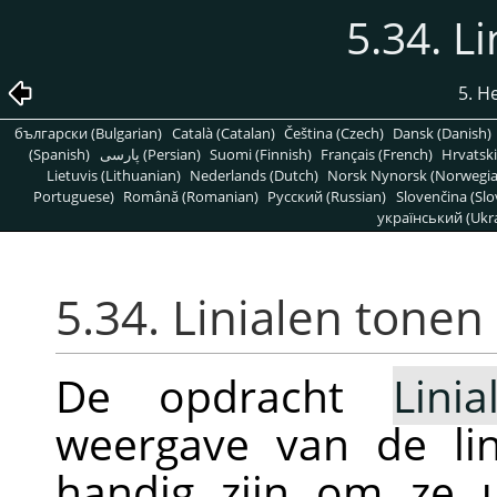
5.34. L
5. H
български (Bulgarian)
Català (Catalan)
Čeština (Czech)
Dansk (Danish)
(Spanish)
پارسی (Persian)
Suomi (Finnish)
Français (French)
Hrvatski
Lietuvis (Lithuanian)
Nederlands (Dutch)
Norsk Nynorsk (Norwegi
Portuguese)
Română (Romanian)
Pусский (Russian)
Slovenčina (Slo
український (Ukra
5.34. Linialen tonen
De opdracht
Lini
weergave van de lin
handig zijn om ze u