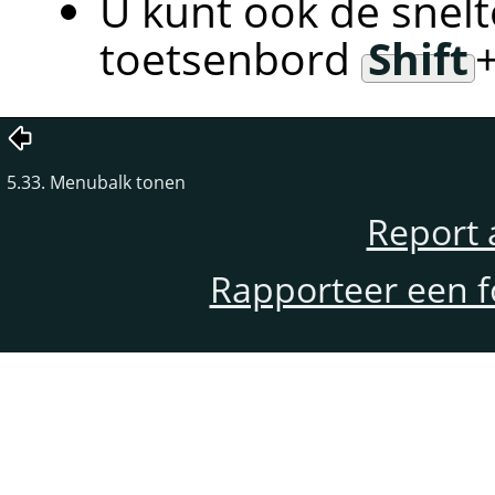
U kunt ook de snelt
toetsenbord
Shift
5.33. Menubalk tonen
Report 
Rapporteer een f