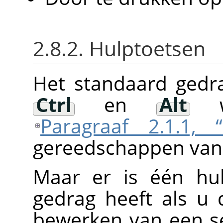
2.8.2. Hulptoetsen
Het standaard gedr
Ctrl
en
Alt
wo
Paragraaf 2.1.1, “
gereedschappen van 
Maar er is één hul
gedrag heeft als u 
bewerken van een se