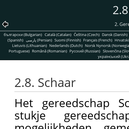
2.8
2. Ger
български (Bulgarian)
Català (Catalan)
Čeština (Czech)
Dansk (Danish)
(Spanish)
پارسی (Persian)
Suomi (Finnish)
Français (French)
Hrvatski
Lietuvis (Lithuanian)
Nederlands (Dutch)
Norsk Nynorsk (Norwegi
Portuguese)
Română (Romanian)
Pусский (Russian)
Slovenčina (Slo
український (Ukra
2.8. Schaar
Het gereedschap Sc
stukje gereedsch
mogelijkheden geme