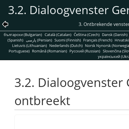
3.2. Dialoogvenster G
3. Ontbrekende venste
български (Bulgarian)
Català (Catalan)
Čeština (Czech)
Dansk (Danish)
(Spanish)
پارسی (Persian)
Suomi (Finnish)
Français (French)
Hrvatski
Lietuvis (Lithuanian)
Nederlands (Dutch)
Norsk Nynorsk (Norwegi
Portuguese)
Română (Romanian)
Pусский (Russian)
Slovenčina (Slo
український (Ukra
3.2. Dialoogvenster
ontbreekt