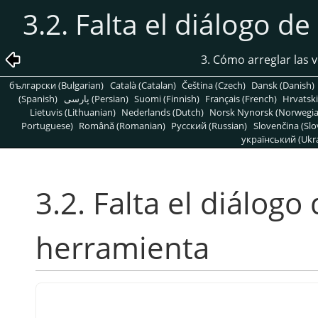
3.2. Falta el diálogo d
3. Cómo arreglar las v
български (Bulgarian)
Català (Catalan)
Čeština (Czech)
Dansk (Danish)
(Spanish)
پارسی (Persian)
Suomi (Finnish)
Français (French)
Hrvatski
Lietuvis (Lithuanian)
Nederlands (Dutch)
Norsk Nynorsk (Norwegi
Portuguese)
Română (Romanian)
Pусский (Russian)
Slovenčina (Slo
український (Ukra
3.2. Falta el diálogo
herramienta