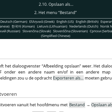
2.10. Opslaan als…
2. Het menu
“
Bestand
”
Deutsch (German)
Ελληνικά (Greek)
English (US)
English (British)
Espera
anese)
한국어 (Korean)
Lietuvis (Lithuanian)
Nederlands (Dutch)
Norsk N
кий (Russian)
Slovenčina (Slovak)
Slovenščina (Slovenian)
Српски (Serbia
(Simplified Chinese)
ft het dialoogvenster
“
Afbeelding opslaan
”
weer. Het dialoo
XCF onder een andere naam en/of in een andere map 
eeldingen zou u de opdracht
Exporteren als…
moeten gebrui
itvoeren
uitvoeren vanuit het hoofdmenu met
Bestand
→
Opslaan a