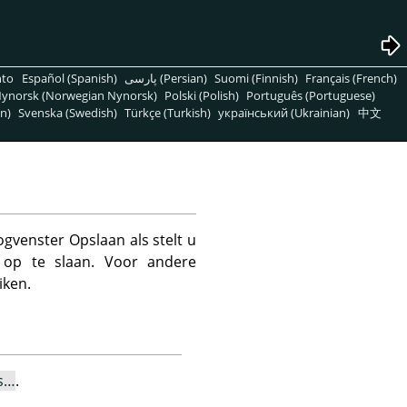
nto
Español (Spanish)
پارسی (Persian)
Suomi (Finnish)
Français (French)
ynorsk (Norwegian Nynorsk)
Polski (Polish)
Português (Portuguese)
n)
Svenska (Swedish)
Türkçe (Turkish)
український (Ukrainian)
中文
gvenster Opslaan als stelt u
op te slaan. Voor andere
ken.
ls…
.