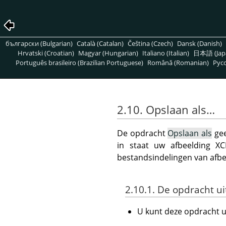
български (Bulgarian)
Català (Catalan)
Čeština (Czech)
Dansk (Danish)
Hrvatski (Croatian)
Magyar (Hungarian)
Italiano (Italian)
日本語 (Jap
Português brasileiro (Brazilian Portuguese)
Română (Romanian)
Pусс
2.10. Opslaan als…
De opdracht
Opslaan als
gee
in staat uw afbeelding 
bestandsindelingen van afb
2.10.1. De opdracht u
U kunt deze opdracht 