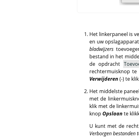
Het linkerpaneel is 
en uw opslagapparaten
bladwijzers
toevoegen
bestand in het midde
de opdracht
Toevo
rechtermuisknop te 
Verwijderen
(-) te kli
Het middelste paneel
met de linkermuiskno
klik met de linkermu
knop
Opslaan
te klik
U kunt met de recht
Verborgen bestanden 