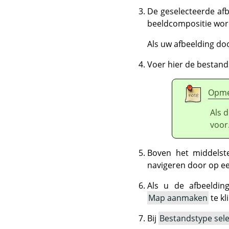
De geselecteerde af
beeldcompositie wor
Als uw afbeelding do
Voer hier de bestand
Opme
Als d
voor
Boven het middelst
navigeren door op ee
Als u de afbeeldin
Map aanmaken
te kl
Bij
Bestandstype sel