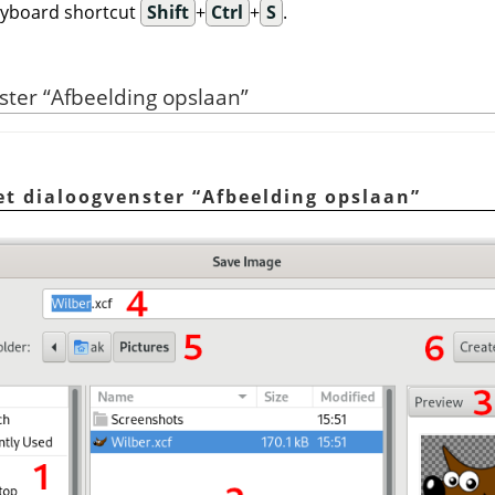
eyboard shortcut
Shift
+
Ctrl
+
S
.
nster
“
Afbeelding opslaan
”
Het dialoogvenster
“
Afbeelding opslaan
”