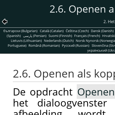
2.6. Openen a
2. He
български (Bulgarian)
Català (Catalan)
Čeština (Czech)
Dansk (Danish)
(Spanish)
پارسی (Persian)
Suomi (Finnish)
Français (French)
Hrvatski
Lietuvis (Lithuanian)
Nederlands (Dutch)
Norsk Nynorsk (Norwegi
Portuguese)
Română (Romanian)
Pусский (Russian)
Slovenčina (Slo
український (Ukra
2.6. Openen als kop
De opdracht
Openen 
het dialoogvenste
afbeelding word