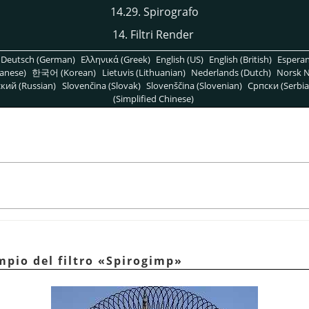
14.29. Spirografo
14. Filtri Render
Deutsch (German)
Ελληνικά (Greek)
English (US)
English (British)
Espera
anese)
한국어 (Korean)
Lietuvis (Lithuanian)
Nederlands (Dutch)
Norsk N
кий (Russian)
Slovenčina (Slovak)
Slovenščina (Slovenian)
Српски (Serbia
(Simplified Chinese)
mpio del filtro
«
Spirogimp
»