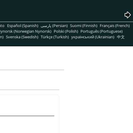
nto
Español (Spanish)
پارسی (Persian)
Suomi (Finnish)
Français (French)
ynorsk (Norwegian Nynorsk)
Polski (Polish)
Português (Portuguese)
n)
Svenska (Swedish)
Türkçe (Turkish)
український (Ukrainian)
中文