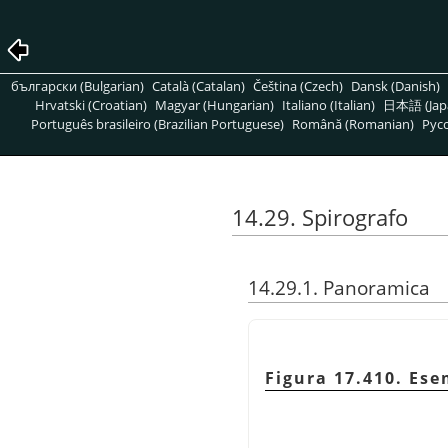
български (Bulgarian)
Català (Catalan)
Čeština (Czech)
Dansk (Danish)
Hrvatski (Croatian)
Magyar (Hungarian)
Italiano (Italian)
日本語 (Jap
Português brasileiro (Brazilian Portuguese)
Română (Romanian)
Pусс
14.29. Spirografo
14.29.1. Panoramica
Figura 17.410. Ese