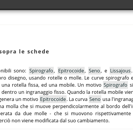
 sopra le schede
onibili sono:
Spirografo
,
Epitrocoide
,
Seno
, e
Lissajous
l loro disegno, usando rotelle o molle. Le curve spirografo
 una rotella fissa, ed una mobile. Un motivo
Spirografo
si
 dentro un ingranaggio fisso. Quando la rotella mobile vien
i genera un motivo
Epitrocoide
. La curva
Seno
usa l'ingranag
una molla che si muove perpendicolarmente al bordo dell'i
erata da due molle - che si muovono rispettivamente 
 perciò non viene modificata dal suo cambiamento.