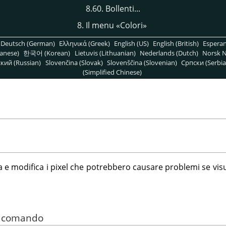
8.60. Bollenti...
8. Il menu
«
Colori
»
Deutsch (German)
Ελληνικά (Greek)
English (US)
English (British)
Espera
anese)
한국어 (Korean)
Lietuvis (Lithuanian)
Nederlands (Dutch)
Norsk N
кий (Russian)
Slovenčina (Slovak)
Slovenščina (Slovenian)
Српски (Serbia
(Simplified Chinese)
 e modifica i pixel che potrebbero causare problemi se visu
el comando