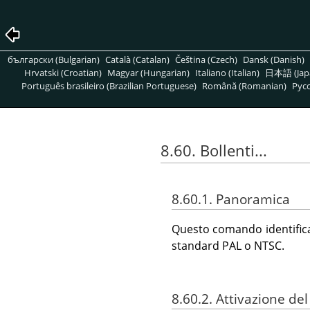
български (Bulgarian)
Català (Catalan)
Čeština (Czech)
Dansk (Danish)
Hrvatski (Croatian)
Magyar (Hungarian)
Italiano (Italian)
日本語 (Jap
Português brasileiro (Brazilian Portuguese)
Română (Romanian)
Pусс
8.60. Bollenti...
8.60.1. Panoramica
Questo comando identifica
standard PAL o NTSC.
8.60.2. Attivazione d