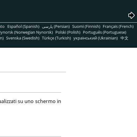
nto
Español (Spanish)
پارسی (Persian)
Suomi (Finnish)
Français (French)
ynorsk (Norwegian Nynorsk)
Polski (Polish)
Português (Portuguese)
n)
Svenska (Swedish)
Türkçe (Turkish)
український (Ukrainian)
中文
alizzati su uno schermo in