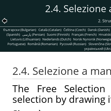
2.4. Selezione 
2. Stru
български (Bulgarian)
Català (Catalan)
Čeština (Czech)
Dansk (Danish)
(Spanish)
پارسی (Persian)
Suomi (Finnish)
Français (French)
Hrvatski
Lietuvis (Lithuanian)
Nederlands (Dutch)
Norsk Nynorsk (Norwegi
Portuguese)
Română (Romanian)
Pусский (Russian)
Slovenčina (Slo
український (Ukra
2.4. Selezione a man
The Free Selection
selection by drawing i