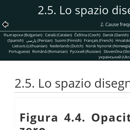
2.5. Lo spazio di
2. Cause freq
български (Bulgarian)
Català (Catalan)
Čeština (Czech)
Dansk (Danish)
(Spanish)
پارسی (Persian)
Suomi (Finnish)
Français (French)
Hrvatski
Lietuvis (Lithuanian)
Nederlands (Dutch)
Norsk Nynorsk (Norwegi
Portuguese)
Română (Romanian)
Pусский (Russian)
Slovenčina (Slo
український (Ukra
2.5. Lo spazio diseg
Figura 4.4. Opaci
zero