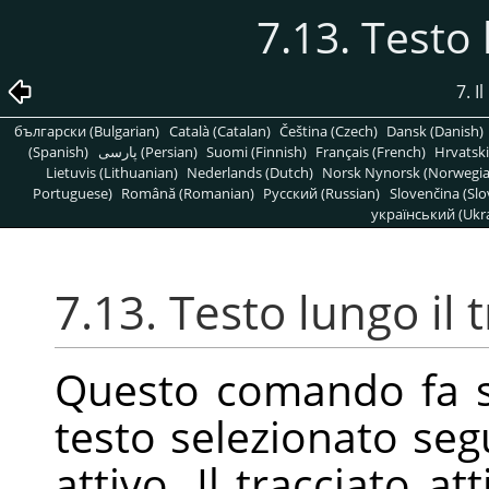
7.13. Testo 
7. 
български (Bulgarian)
Català (Catalan)
Čeština (Czech)
Dansk (Danish)
(Spanish)
پارسی (Persian)
Suomi (Finnish)
Français (French)
Hrvatski
Lietuvis (Lithuanian)
Nederlands (Dutch)
Norsk Nynorsk (Norwegi
Portuguese)
Română (Romanian)
Pусский (Russian)
Slovenčina (Slo
український (Ukra
7.13. Testo lungo il 
Questo comando fa sì 
testo selezionato seg
attivo. Il tracciato a