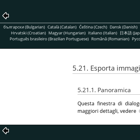
български (Bulgarian)
Català (Catalan)
Čeština (Czech)
Dansk (Danish)
Hrvatski (Croatian)
Magyar (Hungarian)
Italiano (Italian)
日本語 (Jap
Português brasileiro (Brazilian Portuguese)
Română (Romanian)
Pусс
5.21. Esporta immag
5.21.1. Panoramica
Questa finestra di dial
maggiori dettagli, vedere