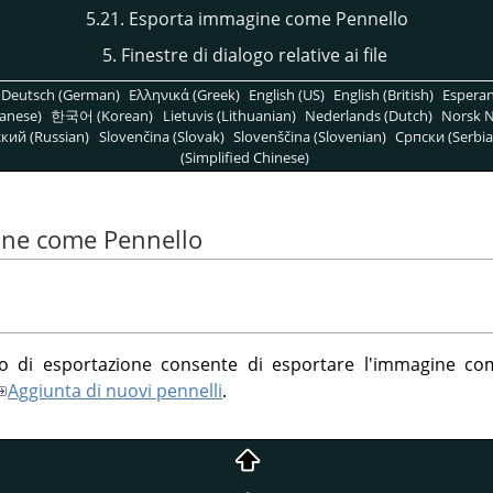
5.21. Esporta immagine come Pennello
5. Finestre di dialogo relative ai file
Deutsch (German)
Ελληνικά (Greek)
English (US)
English (British)
Espera
anese)
한국어 (Korean)
Lietuvis (Lithuanian)
Nederlands (Dutch)
Norsk N
кий (Russian)
Slovenčina (Slovak)
Slovenščina (Slovenian)
Српски (Serbia
(Simplified Chinese)
ine come Pennello
ogo di esportazione consente di esportare l'immagine c
Aggiunta di nuovi pennelli
.