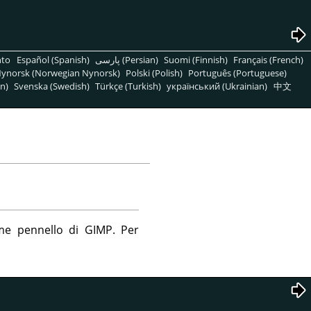
nto
Español (Spanish)
پارسی (Persian)
Suomi (Finnish)
Français (French)
ynorsk (Norwegian Nynorsk)
Polski (Polish)
Português (Portuguese)
n)
Svenska (Swedish)
Türkçe (Turkish)
український (Ukrainian)
中文
ome pennello di
GIMP
. Per