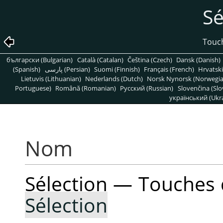
Sé
Touch
български (Bulgarian)
Català (Catalan)
Čeština (Czech)
Dansk (Danish)
(Spanish)
پارسی (Persian)
Suomi (Finnish)
Français (French)
Hrvatski
Lietuvis (Lithuanian)
Nederlands (Dutch)
Norsk Nynorsk (Norwegi
Portuguese)
Română (Romanian)
Pусский (Russian)
Slovenčina (Slo
український (Ukra
Nom
Sélection — Touches 
Sélection