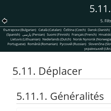
5.11
5. Fil
български (Bulgarian)
Català (Catalan)
Čeština (Czech)
Dansk (Danish)
(Spanish)
پارسی (Persian)
Suomi (Finnish)
Français (French)
Hrvatski
Lietuvis (Lithuanian)
Nederlands (Dutch)
Norsk Nynorsk (Norwegi
Portuguese)
Română (Romanian)
Pусский (Russian)
Slovenčina (Slo
український (Ukra
5.11. Déplacer
5.11.1. Généralités