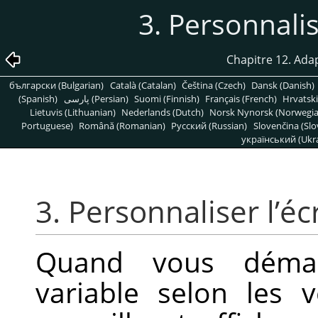
3. Personnalis
Chapitre 12. Ada
български (Bulgarian)
Català (Catalan)
Čeština (Czech)
Dansk (Danish)
(Spanish)
پارسی (Persian)
Suomi (Finnish)
Français (French)
Hrvatski
Lietuvis (Lithuanian)
Nederlands (Dutch)
Norsk Nynorsk (Norwegi
Portuguese)
Română (Romanian)
Pусский (Russian)
Slovenčina (Slo
український (Ukra
3. Personnaliser l’éc
Quand vous dém
variable selon les 