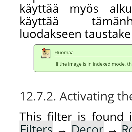
käyttää myös alku
käyttää tämänhe
luodakseen taustake
Huomaa
If the image is in indexed mode, th
12.7.2. Activating the
This filter is foun
Filters
→
Decor
→
R