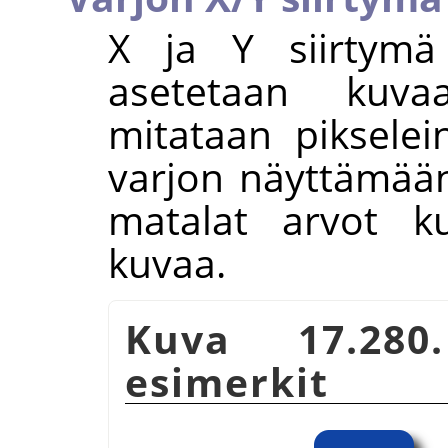
X ja Y siirtymä
asetetaan kuva
mitataan pikselei
varjon näyttämään
matalat arvot k
kuvaa.
Kuva 17.280
esimerkit