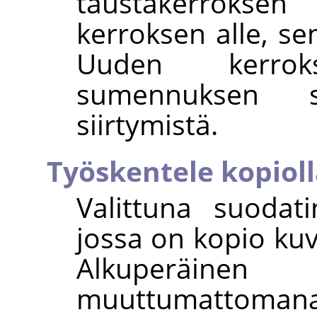
taustakerroks
kerroksen alle, se
Uuden kerro
sumennuksen s
siirtymistä.
Työskentele kopiol
Valittuna suodat
jossa on kopio kuv
Alkuperäin
muuttumattomana