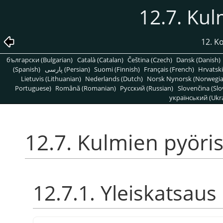
12.7. Kul
12. K
български (Bulgarian)
Català (Catalan)
Čeština (Czech)
Dansk (Danish)
(Spanish)
پارسی (Persian)
Suomi (Finnish)
Français (French)
Hrvatski
Lietuvis (Lithuanian)
Nederlands (Dutch)
Norsk Nynorsk (Norwegi
Portuguese)
Română (Romanian)
Pусский (Russian)
Slovenčina (Slo
український (Ukra
12.7. Kulmien pyöris
12.7.1. Yleiskatsaus