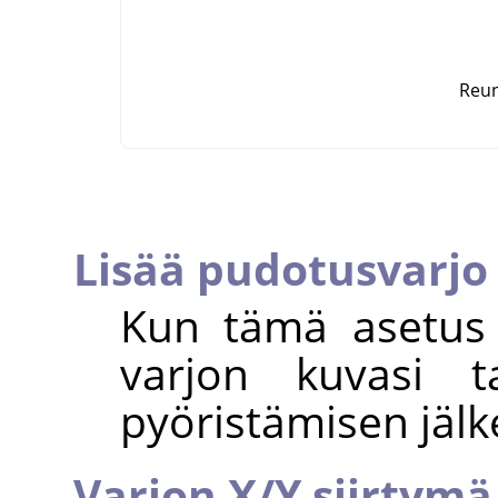
Reun
Lisää pudotusvarjo
Kun tämä asetus 
varjon kuvasi t
pyöristämisen jälk
Varjon X/Y siirtymä