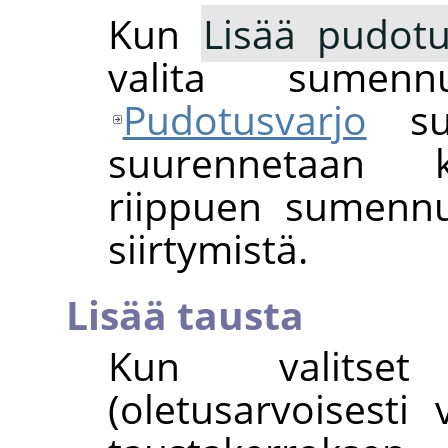
Kun
Lisää pudotu
valita sumenn
Pudotusvarjo
suo
suurennetaan 
riippuen sumennu
siirtymistä.
Lisää tausta
Kun valitse
(oletusarvoisesti 