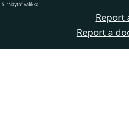
5.
”
Näytä
”
valikko
Report 
Report a do