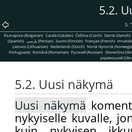
5.2. 
5.
”
български (Bulgarian)
Català (Catalan)
Čeština (Czech)
Dansk (Danish)
(Spanish)
پارسی (Persian)
Suomi (Finnish)
Français (French)
Hrvatski
Lietuvis (Lithuanian)
Nederlands (Dutch)
Norsk Nynorsk (Norwegi
Portuguese)
Română (Romanian)
Pусский (Russian)
Slovenčina (Slo
український (Ukra
5.2. Uusi näkymä
Uusi näkymä
komento
nykyiselle kuvalle, jo
kuin nykyisen ikku