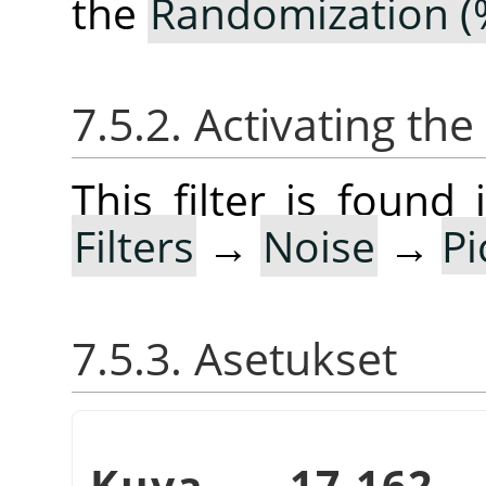
the
Randomization (
7.5.2. Activating the 
This filter is foun
Filters
→
Noise
→
P
7.5.3. Asetukset
Kuva 17.16