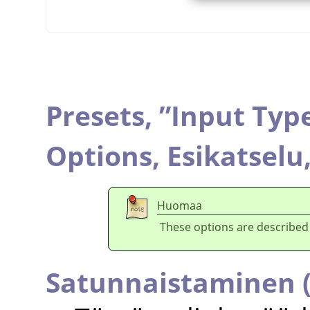
Presets,
”
Input Typ
Options,
Esikatselu
Huomaa
These options are described
Satunnaistaminen 