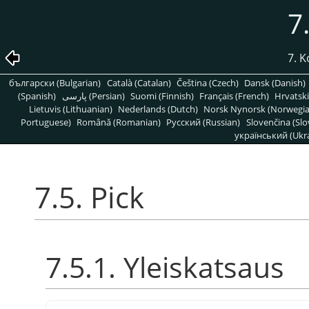
7
7. 
български (Bulgarian)
Català (Catalan)
Čeština (Czech)
Dansk (Danish)
(Spanish)
پارسی (Persian)
Suomi (Finnish)
Français (French)
Hrvatski
Lietuvis (Lithuanian)
Nederlands (Dutch)
Norsk Nynorsk (Norwegi
Portuguese)
Română (Romanian)
Pусский (Russian)
Slovenčina (Slo
український (Ukra
7.5. Pick
7.5.1. Yleiskatsaus