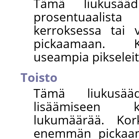
Tämä liukusääd
prosentuaalista
kerroksessa tai v
pickaamaan. K
useampia pikseleit
Toisto
Tämä liukusää
lisäämiseen k
lukumäärää. Kor
enemmän pickaamis