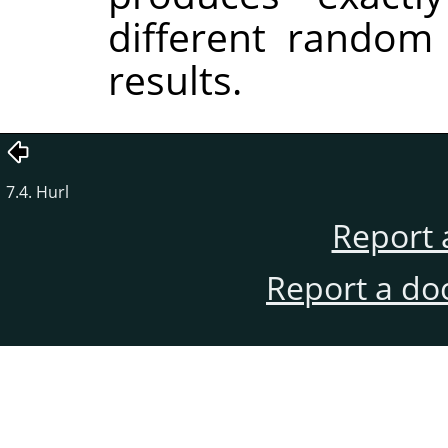
different random
results.
7.4. Hurl
Report 
Report a do