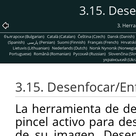
3.15. Des
3. Herr
български (Bulgarian)
Català (Catalan)
Čeština (Czech)
Dansk (Danish)
(Spanish)
پارسی (Persian)
Suomi (Finnish)
Français (French)
Hrvatski
Lietuvis (Lithuanian)
Nederlands (Dutch)
Norsk Nynorsk (Norwegi
Portuguese)
Română (Romanian)
Pусский (Russian)
Slovenčina (Slo
український (Ukra
3.15. Desenfocar/En
La herramienta de des
pincel activo para de
de su imagen. Desen