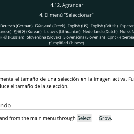
4.12. Agrandar
4. El menú
“
Seleccionar
”
Deutsch (German)
Ελληνικά (Greek)
English (US)
English (British)
Espera
anese)
한국어 (Korean)
Lietuvis (Lithuanian)
Nederlands (Dutch)
Norsk N
кий (Russian)
Slovenčina (Slovak)
Slovenščina (Slovenian)
Српски (Serbia
(Simplified Chinese)
menta el tamaño de una selección en la imagen activa. Fu
duce el tamaño de la selección.
ando
mand from the main menu through
Select
→
Grow
.