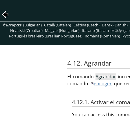
български (Bulgarian)
Català (Catalan)
Čeština (Czech)
Dansk (Danish)
Hrvatski (Croatian)
Magyar (Hungarian)
Italiano (Italian)
日本語 (Jap
Português brasileiro (Brazilian Portuguese)
Română (Romanian)
Pусс
4.12. Agrandar
El comando
Agrandar
incre
comando
encoger
, que re
4.12.1. Activar el com
You can access this com