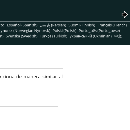
nto
Español (Spanish)
پارسی (Persian)
Suomi (Finnish)
Français (French)
ynorsk (Norwegian Nynorsk)
Polski (Polish)
Português (Portuguese)
n)
Svenska (Swedish)
Türkçe (Turkish)
український (Ukrainian)
中文
nciona de manera similar al