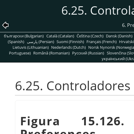
6.25. Contro
6. Pr
български (Bulgarian)
Català (Catalan)
Čeština (Czech)
Dansk (Danish)
(Spanish)
پارسی (Persian)
Suomi (Finnish)
Français (French)
Hrvatski
Lietuvis (Lithuanian)
Nederlands (Dutch)
Norsk Nynorsk (Norwegi
Portuguese)
Română (Romanian)
Pусский (Russian)
Slovenčina (Slo
український (Ukra
6.25. Controladores
Figura 15.126.
Preferences