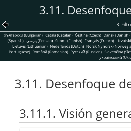
3.11. Desenfoque
3. Fil
български (Bulgarian)
Català (Catalan)
Čeština (Czech)
Dansk (Danish)
(Spanish)
پارسی (Persian)
Suomi (Finnish)
Français (French)
Hrvatski
Lietuvis (Lithuanian)
Nederlands (Dutch)
Norsk Nynorsk (Norwegi
Portuguese)
Română (Romanian)
Pусский (Russian)
Slovenčina (Slo
український (Ukra
3.11. Desenfoque de
3.11.1. Visión gener