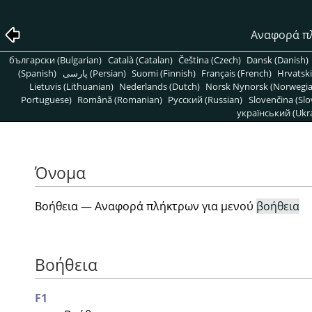
Αναφορά πλ
български (Bulgarian)
Català (Catalan)
Čeština (Czech)
Dansk (Danish)
(Spanish)
پارسی (Persian)
Suomi (Finnish)
Français (French)
Hrvatski
Lietuvis (Lithuanian)
Nederlands (Dutch)
Norsk Nynorsk (Norwegi
Portuguese)
Română (Romanian)
Pусский (Russian)
Slovenčina (Slo
український (Ukra
Όνομα
Βοήθεια — Αναφορά πλήκτρων για μενού
βοήθεια
Βοήθεια
F1