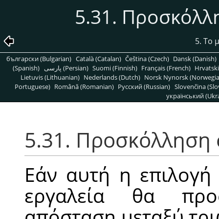
5.31. Προσκόλλ
5. Το
български (Bulgarian)
Català (Catalan)
Čeština (Czech)
Dansk (Danish)
(Spanish)
پارسی (Persian)
Suomi (Finnish)
Français (French)
Hrvatski
Lietuvis (Lithuanian)
Nederlands (Dutch)
Norsk Nynorsk (Norwegi
Portuguese)
Română (Romanian)
Pусский (Russian)
Slovenčina (Slo
український (Ukra
5.31. Προσκόλληση 
Εάν αυτή η επιλογή 
εργαλεία θα προ
απόσταση μεταξύ τρι