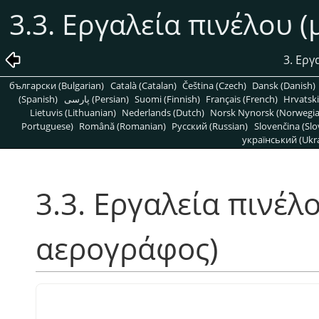
3.3. Εργαλεία πινέλου 
3. Εργ
български (Bulgarian)
Català (Catalan)
Čeština (Czech)
Dansk (Danish)
(Spanish)
پارسی (Persian)
Suomi (Finnish)
Français (French)
Hrvatski
Lietuvis (Lithuanian)
Nederlands (Dutch)
Norsk Nynorsk (Norwegi
Portuguese)
Română (Romanian)
Pусский (Russian)
Slovenčina (Slo
український (Ukra
3.3. Εργαλεία πινέλο
αερογράφος)