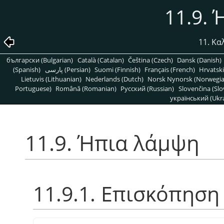
11.9.
11. Κα
български (Bulgarian)
Català (Catalan)
Čeština (Czech)
Dansk (Danish)
(Spanish)
پارسی (Persian)
Suomi (Finnish)
Français (French)
Hrvatski
Lietuvis (Lithuanian)
Nederlands (Dutch)
Norsk Nynorsk (Norwegi
Portuguese)
Română (Romanian)
Pусский (Russian)
Slovenčina (Slo
український (Ukra
11.9. Ήπια λάμψη
11.9.1. Επισκόπηση