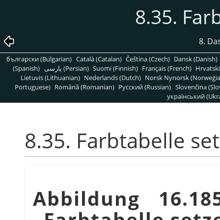
8.35. Far
8. Da
български (Bulgarian)
Català (Catalan)
Čeština (Czech)
Dansk (Danish)
(Spanish)
پارسی (Persian)
Suomi (Finnish)
Français (French)
Hrvatski
Lietuvis (Lithuanian)
Nederlands (Dutch)
Norsk Nynorsk (Norwegi
Portuguese)
Română (Romanian)
Pусский (Russian)
Slovenčina (Slo
український (Ukra
8.35. Farbtabelle se
Abbildung 16.18
„
Farbtabelle setz