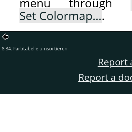
menu through
Set Colormap…
.
8.34. Farbtabelle umsortieren
Report 
Report a do