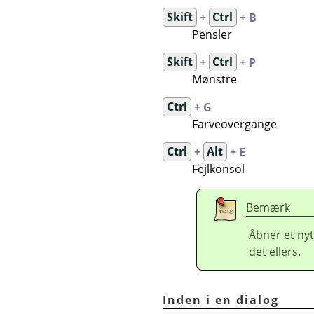
Skift
+
Ctrl
+ B
Pensler
Skift
+
Ctrl
+ P
Mønstre
Ctrl
+ G
Farveovergange
Ctrl
+
Alt
+ E
Fejlkonsol
Bemærk
Åbner et nyt
det ellers.
Inden i en dialog