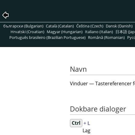
български (Bulgarian)
Català (Catalan)
Čeština (Czech)
Dansk (Danish)
Hrvatski (Croatian)
Magyar (Hungarian)
Italiano (Italian)
日本語 (Jap
Português brasileiro (Brazilian Portuguese)
Română (Romanian)
Pусс
Navn
Vinduer — Tastereferencer
Dokbare dialoger
Ctrl
+ L
Lag