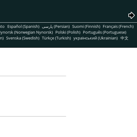
nto
Español (Spanish)
پارسی (Persian)
Suomi (Finnish)
Français (French)
ynorsk (Norwegian Nynorsk)
Polski (Polish)
Português (Portuguese)
n)
Svenska (Swedish)
Türkçe (Turkish)
український (Ukrainian)
中文