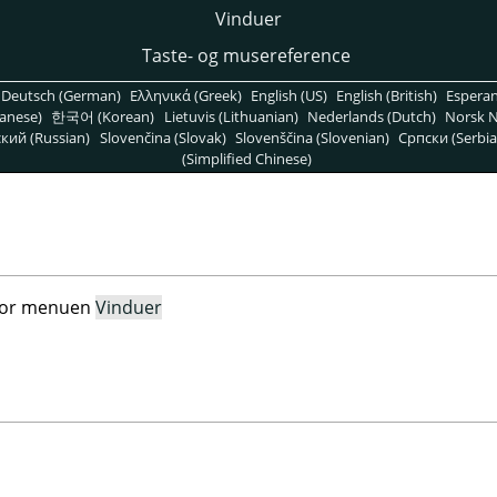
Vinduer
Taste- og musereference
Deutsch (German)
Ελληνικά (Greek)
English (US)
English (British)
Espera
anese)
한국어 (Korean)
Lietuvis (Lithuanian)
Nederlands (Dutch)
Norsk N
кий (Russian)
Slovenčina (Slovak)
Slovenščina (Slovenian)
Српски (Serbia
(Simplified Chinese)
 for menuen
Vinduer