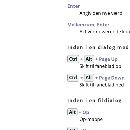
Enter
Angiv den nye værdi
Mellemrum, Enter
Aktivér nuværende knap 
Inden i en dialog med
Ctrl
+
Alt
+ Page Up
Skift til faneblad op
Ctrl
+
Alt
+ Page Down
Skift til faneblad ned
Inden i en fildialog
Alt
+ Op
Op-mappe