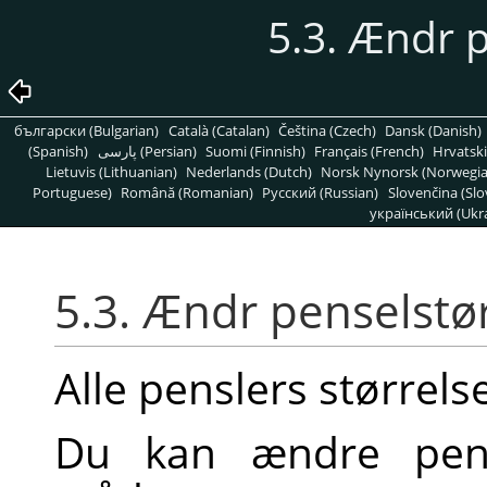
5.3. Ændr 
български (Bulgarian)
Català (Catalan)
Čeština (Czech)
Dansk (Danish)
(Spanish)
پارسی (Persian)
Suomi (Finnish)
Français (French)
Hrvatski
Lietuvis (Lithuanian)
Nederlands (Dutch)
Norsk Nynorsk (Norwegi
Portuguese)
Română (Romanian)
Pусский (Russian)
Slovenčina (Slo
український (Ukra
5.3. Ændr penselstø
Alle penslers størrel
Du kan ændre pensl