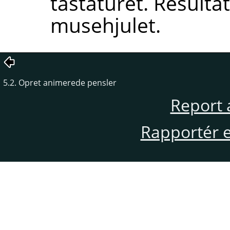
tastaturet. Result
musehjulet.
5.2. Opret animerede pensler
Report 
Rapportér en