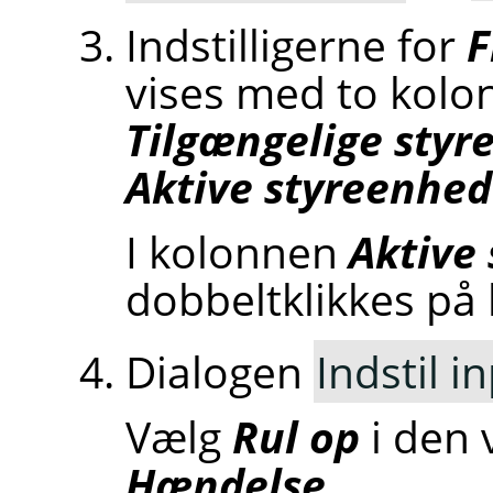
Indstilligerne for
F
vises med to kolo
Tilgængelige styr
Aktive styreenhed
I kolonnen
Aktive
dobbeltklikkes på 
Dialogen
Indstil 
Vælg
Rul op
i den 
Hændelse
.