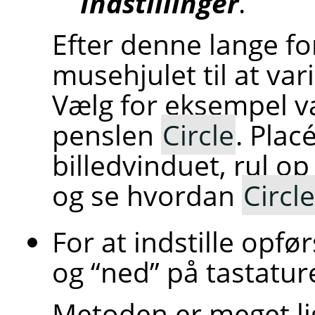
Indstillinger
.
Efter denne lange fo
musehjulet til at var
Vælg for eksempel v
penslen
Circle
. Plac
billedvinduet, rul 
og se hvordan
Circle
For at indstille opfø
og
“
ned
”
på tastature
Metoden er meget lig