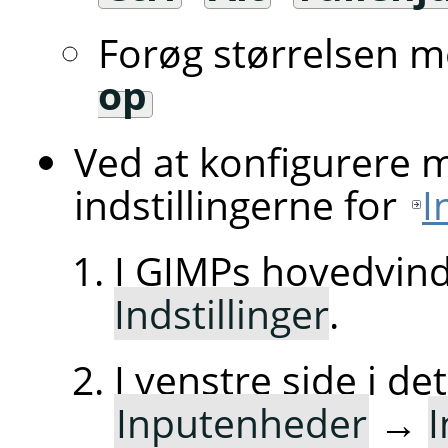
Forøg størrelsen m
op
Ved at konfigurere m
indstillingerne for
I
I GIMPs hovedvind
Indstillinger
.
I venstre side i d
Inputenheder
→