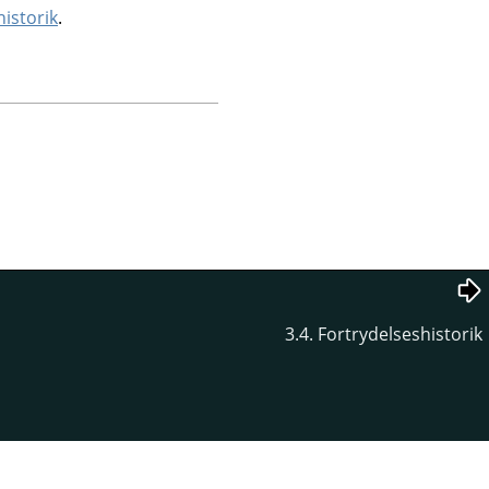
historik
.
3.4. Fortrydelseshistorik