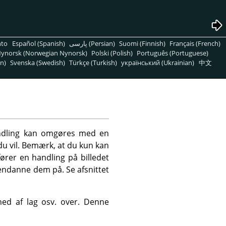
nto
Español (Spanish)
پارسی (Persian)
Suomi (Finnish)
Français (French)
ynorsk (Norwegian Nynorsk)
Polski (Polish)
Português (Portuguese)
n)
Svenska (Swedish)
Türkçe (Turkish)
український (Ukrainian)
中文
ndling kan omgøres med en
u vil. Bemærk, at du kun kan
fører en handling på billedet
gendanne dem på. Se afsnittet
hed af lag osv. over. Denne