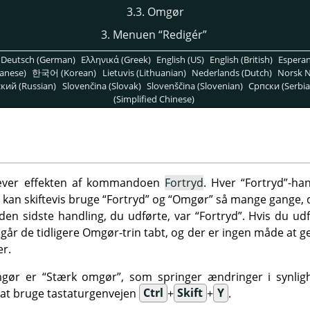
3.3. Omgør
3. Menuen
“
Redigér
”
Deutsch (German)
Ελληνικά (Greek)
English (US)
English (British)
Espera
anese)
한국어 (Korean)
Lietuvis (Lithuanian)
Nederlands (Dutch)
Norsk N
кий (Russian)
Slovenčina (Slovak)
Slovenščina (Slovenian)
Српски (Serbia
(Simplified Chinese)
er effekten af kommandoen
Fortryd
. Hver
“
Fortryd
”
-ha
 kan skiftevis bruge
“
Fortryd
”
og
“
Omgør
”
så mange gange, d
den sidste handling, du udførte, var
“
Fortryd
”
. Hvis du ud
, går de tidligere Omgør-trin tabt, og der er ingen måde at 
er.
Omgør er
“
Stærk omgør
”
, som springer ændringer i synlig
at bruge tastaturgenvejen
Ctrl
+
Skift
+
Y
.