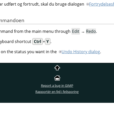
ar udført og fortrudt, skal du bruge dialogen
Fortrydelses
 kommandoen
command from the main menu through
Edit
→
Redo
.
eyboard shortcut
Ctrl
+
Y
.
k on the status you want in the
Undo History dialog
.
Report a bug in GIMP
Rapportér en fejl i fejlsporing