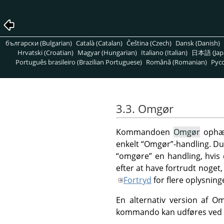
български (Bulgarian)
Català (Catalan)
Čeština (Czech)
Dansk (Danish)
Hrvatski (Croatian)
Magyar (Hungarian)
Italiano (Italian)
日本語 (Jap
Português brasileiro (Brazilian Portuguese)
Română (Romanian)
Pусс
3.3. Omgør
Kommandoen
Omgør
ophæv
enkelt
“
Omgør
”
-handling. Du
“
omgøre
”
en handling, hvis 
efter at have fortrudt noget
Fortryd
for flere oplysning
En alternativ version af 
kommando kan udføres ved 