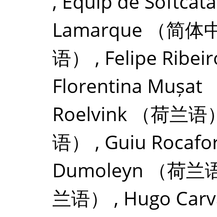
,
Equip de Softcata
Lamarque
（简体
语）
,
Felipe Ribeir
Florentina Mușat
Roelvink
（荷兰语
语）
,
Guiu Rocafo
Dumoleyn
（荷兰
兰语）
,
Hugo Carv