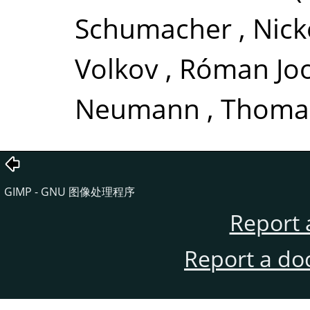
Schumacher
,
Nick
Volkov
,
Róman Joo
Neumann
,
Thomas
GIMP - GNU 图像处理程序
Report 
Report a do