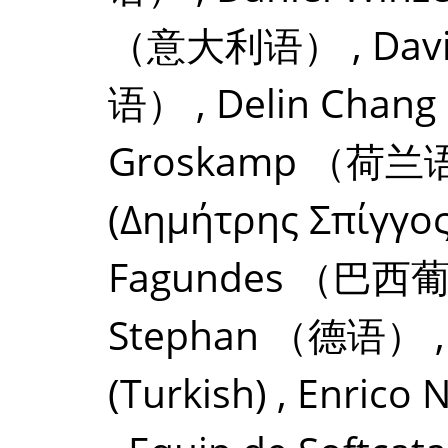
（意大利语）
,
Davi
语）
,
Delin Chang
Groskamp
（荷兰
(Δημήτρης Σπίγγος
Fagundes
（巴西
Stephan
（德语）
(Turkish)
,
Enrico N