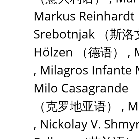
Markus Reinhardt
Srebotnjak
（斯洛
Hölzen
（德语）
,
,
Milagros Infante
Milo Casagrande
（克罗地亚语）
,
M
,
Nickolay V. Shmy