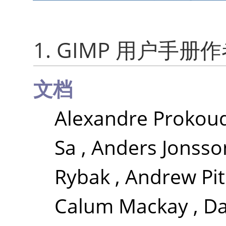
1.
GIMP
用户手册作
文档
Alexandre Prokou
Sa
,
Anders Jonsso
Rybak
,
Andrew Pi
Calum Mackay
,
Da