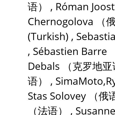
语）
,
Róman Joost
Chernogolova
（
(Turkish)
,
Sebasti
,
Sébastien Barre
Debals
（克罗地亚
语）
,
SimaMoto,
Stas Solovey
（俄
（法语）
,
Susanne