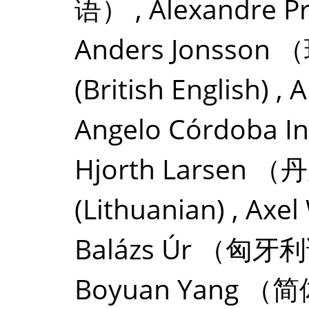
语）
,
Alexandre P
Anders Jonsson
（
(British English)
,
A
Angelo Córdoba I
Hjorth Larsen
（丹
(Lithuanian)
,
Axel
Balázs Úr
（匈牙利
Boyuan Yang
（简