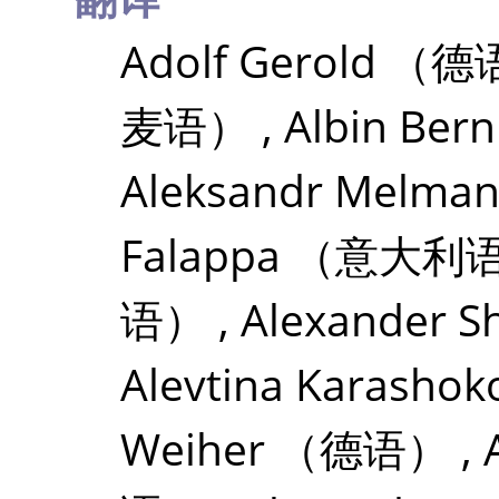
Adolf Gerold
（德
麦语）
,
Albin Ber
Aleksandr Melma
Falappa
（意大利
语）
,
Alexander S
Alevtina Karashok
Weiher
（德语）
,