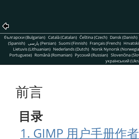
български (Bulgarian)
Català (Catalan)
Čeština (Czech)
Dansk (Danish)
(Spanish)
پارسی (Persian)
Suomi (Finnish)
Français (French)
Hrvatski
Lietuvis (Lithuanian)
Nederlands (Dutch)
Norsk Nynorsk (Norwegi
Portuguese)
Română (Romanian)
Pусский (Russian)
Slovenčina (Slo
український (Ukra
前言
目录
1.
GIMP
用户手册作者