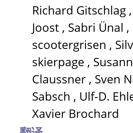
Richard Gitschlag
Joost
,
Sabri Ünal
,
scootergrisen
,
Si
skierpage
,
Susann
Claussner
,
Sven 
Sabsch
,
Ulf-D. Ehl
Xavier Brochard
翻译