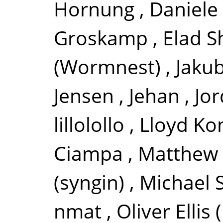
Hornung
,
Daniele 
Groskamp
,
Elad S
(Wormnest)
,
Jakub
Jensen
,
Jehan
,
Jor
lillolollo
,
Lloyd Ko
Ciampa
,
Matthew 
(syngin)
,
Michael
nmat
,
Oliver Ellis