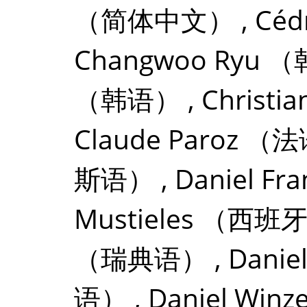
（简体中文）
,
Céd
Changwoo Ryu
（
（韩语）
,
Christia
Claude Paroz
（法
斯语）
,
Daniel Fra
Mustieles
（西班
（瑞典语）
,
Danie
语）
,
Daniel Winz