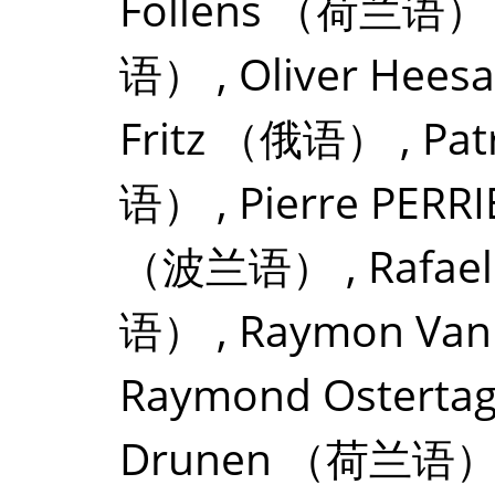
Follens
（荷兰语）
语）
,
Oliver Hees
Fritz
（俄语）
,
Pat
语）
,
Pierre PERRI
（波兰语）
,
Rafael
语）
,
Raymon Van
Raymond Osterta
Drunen
（荷兰语