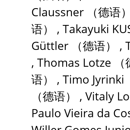
Claussner
（德语
语）
,
Takayuki K
Güttler
（德语）
,
,
Thomas Lotze
（
语）
,
Timo Jyrinki
（德语）
,
Vitaly 
Paulo Vieira da Co
Willer Gomes Juni