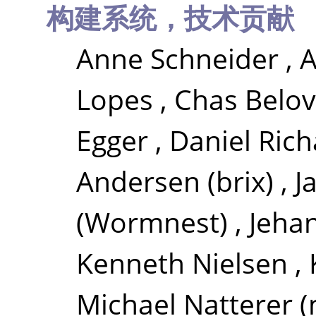
构建系统，技术贡献
Anne Schneider
,
A
Lopes
,
Chas Belov
Egger
,
Daniel Rich
Andersen (brix)
,
J
(Wormnest)
,
Jeha
Kenneth Nielsen
,
Michael Natterer (