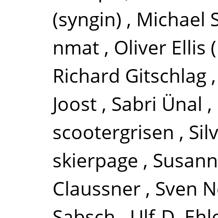
(syngin)
,
Michael
nmat
,
Oliver Ellis
Richard Gitschlag
Joost
,
Sabri Ünal
,
scootergrisen
,
Si
skierpage
,
Susann
Claussner
,
Sven 
Sabsch
,
Ulf-D. Ehl