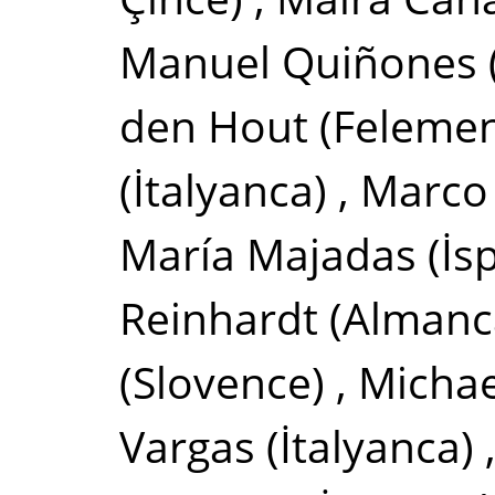
Manuel Quiñones
den Hout
(Feleme
(İtalyanca)
,
Marco
María Majadas
(İs
Reinhardt
(Almanc
(Slovence)
,
Michae
Vargas
(İtalyanca)