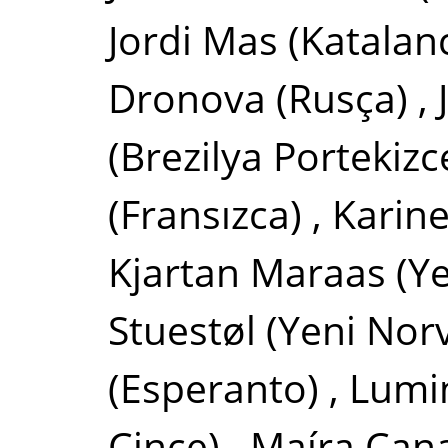
Jordi Mas
(Katalan
Dronova
(Rusça)
,
(Brezilya Portekizc
(Fransızca)
,
Karine
Kjartan Maraas
(Y
Stuestøl
(Yeni Nor
(Esperanto)
,
Lumi
Çince)
,
Maíra Cana