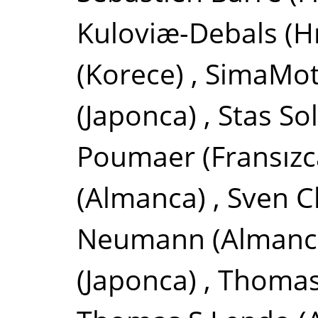
Kuloviæ-Debals
(H
(Korece)
,
SimaMo
(Japonca)
,
Stas So
Poumaer
(Fransızc
(Almanca)
,
Sven C
Neumann
(Almanc
(Japonca)
,
Thomas