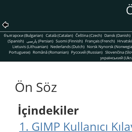
Ö
български (Bulgarian)
Català (Catalan)
Čeština (Czech)
Dansk (Danish)
(Spanish)
پارسی (Persian)
Suomi (Finnish)
Français (French)
Hrvatski
Lietuvis (Lithuanian)
Nederlands (Dutch)
Norsk Nynorsk (Norwegi
Portuguese)
Română (Romanian)
Pусский (Russian)
Slovenčina (Slo
український (Ukra
Ön Söz
İçindekiler
1.
GIMP
Kullanıcı Kıl