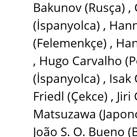
Bakunov
(Rusça)
,
(İspanyolca)
,
Hann
(Felemenkçe)
,
Han
,
Hugo Carvalho
(P
(İspanyolca)
,
Isak
Friedl
(Çekce)
,
Jir
Matsuzawa
(Japon
João S. O. Bueno
(