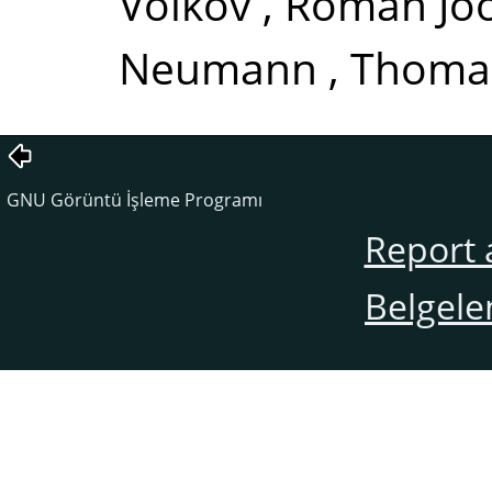
Volkov
,
Róman Joo
Neumann
,
Thomas
GNU Görüntü İşleme Programı
Report 
Belgele