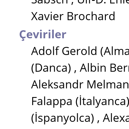
Xavier Brochard
Çeviriler
Adolf Gerold
(Alm
(Danca)
,
Albin Be
Aleksandr Melma
Falappa
(İtalyanca
(İspanyolca)
,
Alex