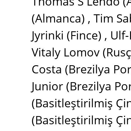
Thomas S Lendo
(
(Almanca)
,
Tim Sa
Jyrinki
(Fince)
,
Ulf-
Vitaly Lomov
(Rusç
Costa
(Brezilya Por
Junior
(Brezilya Po
(Basitleştirilmiş Çi
(Basitleştirilmiş Çi