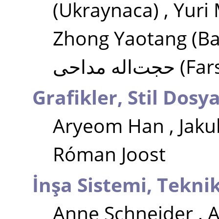
(Ukraynaca)
,
Yuri
Zhong Yaotang
(Ba
حجت‌اله مداحی
(Far
Grafikler, Stil Dosya
Aryeom Han
,
Jaku
Róman Joost
İnşa Sistemi, Tekni
Anne Schneider
,
A