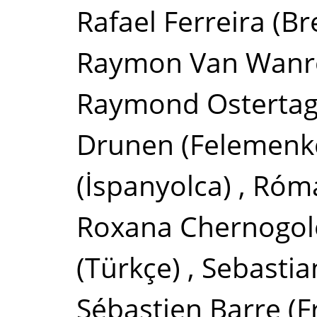
Rafael Ferreira
(Br
Raymon Van Wanr
Raymond Osterta
Drunen
(Felemenk
(İspanyolca)
,
Róma
Roxana Chernogol
(Türkçe)
,
Sebasti
Sébastien Barre
(F