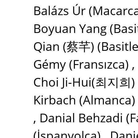
Balázs Úr
(Macarca
Boyuan Yang
(Basi
Qian (蔡芊)
(Basitl
Gémy
(Fransızca)
,
Choi Ji-Hui(최지희)
Kirbach
(Almanca)
,
Danial Behzadi
(F
(İspanyolca)
,
Dani