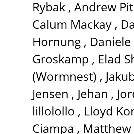
Rybak
,
Andrew Pi
Calum Mackay
,
Da
Hornung
,
Daniele 
Groskamp
,
Elad S
(Wormnest)
,
Jakub
Jensen
,
Jehan
,
Jor
lillolollo
,
Lloyd Ko
Ciampa
,
Matthew 