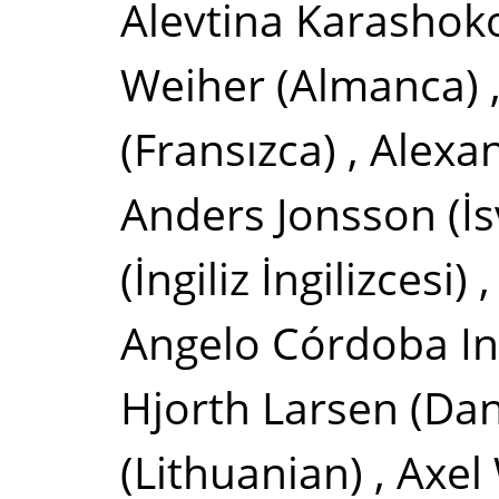
Alevtina Karashok
Weiher
(Almanca)
(Fransızca)
,
Alexa
Anders Jonsson
(İ
(İngiliz İngilizcesi)
Angelo Córdoba I
Hjorth Larsen
(Dan
(Lithuanian)
,
Axel