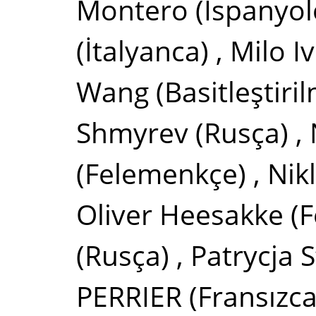
Montero
(İspanyol
(İtalyanca)
,
Milo Iv
Wang
(Basitleştiri
Shmyrev
(Rusça)
,
(Felemenkçe)
,
Nik
Oliver Heesakke
(
(Rusça)
,
Patrycja 
PERRIER
(Fransızca