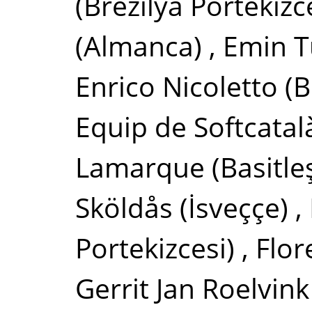
(Brezilya Portekizc
(Almanca)
,
Emin T
Enrico Nicoletto
(B
Equip de Softcatal
Lamarque
(Basitle
Sköldås
(İsveççe)
,
Portekizcesi)
,
Flor
Gerrit Jan Roelvink