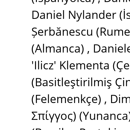
Daniel Nylander
(İ
Șerbănescu
(Rume
(Almanca)
,
Daniele
'Ilicz' Klementa
(Çe
(Basitleştirilmiş Çi
(Felemenkçe)
,
Dim
Σπίγγος)
(Yunanca