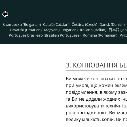
български (Bulgarian)
Català (Catalan)
Čeština (Czech)
Dansk (Danish)
Hrvatski (Croatian)
Magyar (Hungarian)
Italiano (Italian)
日本語 (Jap
Português brasileiro (Brazilian Portuguese)
Română (Romanian)
Pусс
3. КОПІЮВАННЯ БЕ
Ви можете копіювати і розп
при умові, що кожен екзем
повідомлення, в якому зазн
та Ви не додали жодних ін
використовувати технічні 
розповсюдженню. Ви маєт
велику кількість копій, Ви