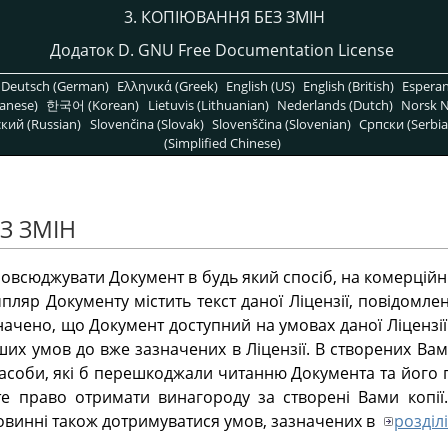
3. КОПІЮВАННЯ БЕЗ ЗМІН
Додаток D. GNU Free Documentation License
Deutsch (German)
Ελληνικά (Greek)
English (US)
English (British)
Espera
anese)
한국어 (Korean)
Lietuvis (Lithuanian)
Nederlands (Dutch)
Norsk N
кий (Russian)
Slovenčina (Slovak)
Slovenščina (Slovenian)
Српски (Serbia
(Simplified Chinese)
З ЗМІН
овсюджувати Документ в будь який спосіб, на комерційн
пляр Документу містить текст даної Ліцензії, повідомле
ачено, що Документ доступний на умовах даної Ліцензії
ших умов до вже зазначених в Ліцензії. В створених Вам
засоби, які б перешкоджали читанню Документа та йог
е право отримати винагороду за створені Вами копії
 повинні також дотримуватися умов, зазначених в
розділі