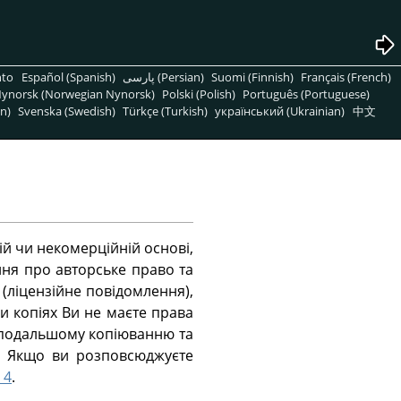
nto
Español (Spanish)
پارسی (Persian)
Suomi (Finnish)
Français (French)
ynorsk (Norwegian Nynorsk)
Polski (Polish)
Português (Portuguese)
n)
Svenska (Swedish)
Türkçe (Turkish)
український (Ukrainian)
中文
ій чи некомерційній основі,
ння про авторське право та
 (ліцензійне повідомлення),
и копіях Ви не маєте права
о подальшому копіюванню та
. Якщо ви розповсюджуєте
 4
.