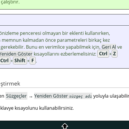
alıştırır.
r önizleme penceresi olmayan bir eklenti kullanırken,
 memnun kalmadan önce parametreleri birkaç kez
gerekebilir. Bunu en verimlice yapabilmek için,
Geri Al
ve
Yeniden Göster
kısayollarını ezberlemelisiniz:
Ctrl
+
Z
Ctrl
+
Shift
+
F
.
eştirmek
den
Süzgeçler
→
Yeniden Göster
yoluyla ulaşabilir
süzgeç adı
klavye kısayolunu kullanabilirsiniz.