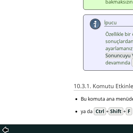
bakmaksızın ç
İpucu
Özellikle bi
sonuçlardan
ayarlamanız 
Sonuncuyu 
devamında
10.3.1. Komutu Etkinl
Bu komuta ana menü
ya da
Ctrl
+
Shift
+
F