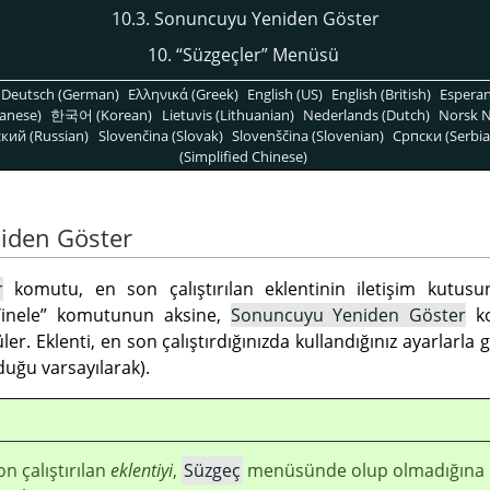
10.3. Sonuncuyu Yeniden Göster
10.
“
Süzgeçler
”
Menüsü
Deutsch (German)
Ελληνικά (Greek)
English (US)
English (British)
Espera
anese)
한국어 (Korean)
Lietuvis (Lithuanian)
Nederlands (Dutch)
Norsk N
кий (Russian)
Slovenčina (Slovak)
Slovenščina (Slovenian)
Српски (Serbia
(Simplified Chinese)
iden Göster
r
komutu, en son çalıştırılan eklentinin iletişim kutusun
inele
”
komutunun aksine,
Sonuncuyu Yeniden Göster
ko
r. Eklenti, en son çalıştırdığınızda kullandığınız ayarlarla 
uğu varsayılarak).
n çalıştırılan
eklentiyi
,
Süzgeç
menüsünde olup olmadığına