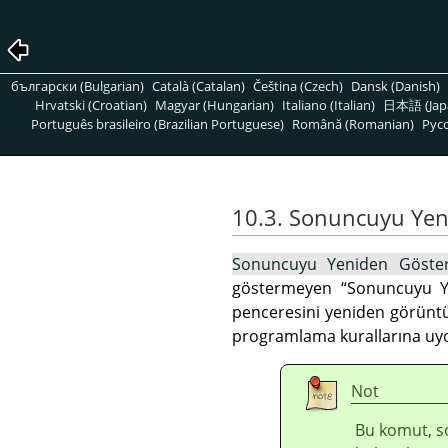
български (Bulgarian)
Català (Catalan)
Čeština (Czech)
Dansk (Danish)
Hrvatski (Croatian)
Magyar (Hungarian)
Italiano (Italian)
日本語 (Jap
Português brasileiro (Brazilian Portuguese)
Română (Romanian)
Pусс
10.3. Sonuncuyu Yen
Sonuncuyu Yeniden Göste
göstermeyen
“
Sonuncuyu Y
penceresini yeniden görüntüle
programlama kurallarına uyd
Not
Bu komut, so