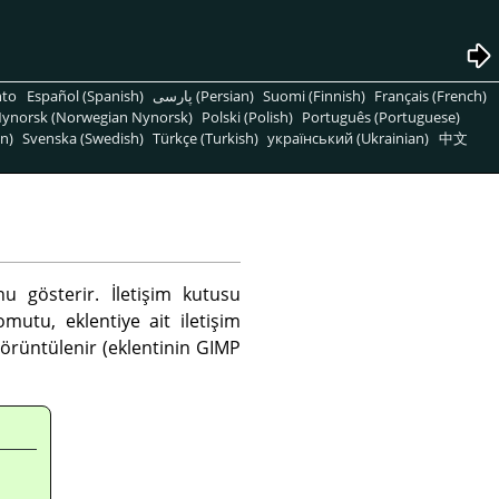
nto
Español (Spanish)
پارسی (Persian)
Suomi (Finnish)
Français (French)
ynorsk (Norwegian Nynorsk)
Polski (Polish)
Português (Portuguese)
n)
Svenska (Swedish)
Türkçe (Turkish)
український (Ukrainian)
中文
u gösterir. İletişim kutusu
mutu, eklentiye ait iletişim
görüntülenir (eklentinin
GIMP