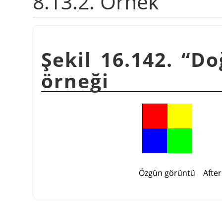
8.13.2. Örnek
Şekil 16.142.
“
Do
örneği
Özgün görüntü
After