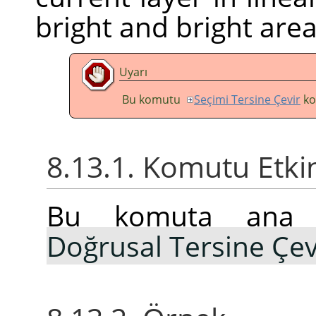
bright and bright are
Uyarı
Bu komutu
Seçimi Tersine Çevir
ko
8.13.1. Komutu Etki
Bu komuta an
Doğrusal Tersine Çev