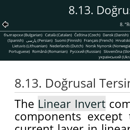
8.13. Doğru
8.
“
R
български (Bulgarian)
Català (Catalan)
Čeština (Czech)
Dansk (Danish)
(Spanish)
پارسی (Persian)
Suomi (Finnish)
Français (French)
Hrvatski
Lietuvis (Lithuanian)
Nederlands (Dutch)
Norsk Nynorsk (Norwegi
Portuguese)
Română (Romanian)
Pусский (Russian)
Slovenčina (Slo
український (Ukra
8.13. Doğrusal Tersi
The
Linear Invert
comm
components except 
current layer in line