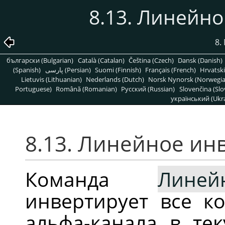
8.13. Линейн
8.
български (Bulgarian)
Català (Catalan)
Čeština (Czech)
Dansk (Danish)
(Spanish)
پارسی (Persian)
Suomi (Finnish)
Français (French)
Hrvatski
Lietuvis (Lithuanian)
Nederlands (Dutch)
Norsk Nynorsk (Norwegi
Portuguese)
Română (Romanian)
Pусский (Russian)
Slovenčina (Slo
український (Ukra
8.13. Линейное ин
Команда
Линей
инвертирует все к
альфа-канала в те